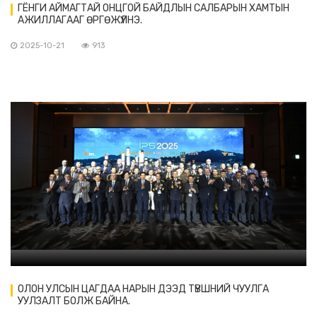
ГЁНГИ АЙМАГТАЙ ОНЦГОЙ БАЙДЛЫН САЛБАРЫН ХАМТЫН
АЖИЛЛАГААГ ӨРГӨЖҮҮЛНЭ.
2025-10-21
913
ОЛОН УЛСЫН ЦАГДАА НАРЫН ДЭЭД ТҮВШНИЙ ЧУУЛГА
УУЛЗАЛТ БОЛЖ БАЙНА.