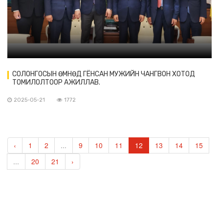
СОЛОНГОСЫН ӨМНӨД ГЁНСАН МУЖИЙН ЧАНГВОН ХОТОД
ТОМИЛОЛТООР АЖИЛЛАВ.
2025-05-21
1772
‹
1
2
...
9
10
11
12
13
14
15
...
20
21
›