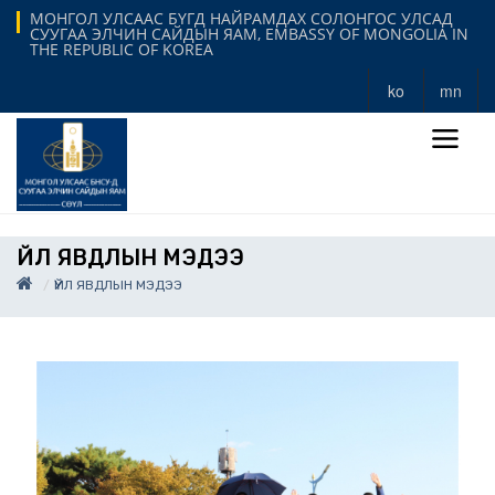
МОНГОЛ УЛСААС БҮГД НАЙРАМДАХ СОЛОНГОС УЛСАД
СУУГАА ЭЛЧИН САЙДЫН ЯАМ, EMBASSY OF MONGOLIA IN
THE REPUBLIC OF KOREA
ko
mn
ҮЙЛ ЯВДЛЫН МЭДЭЭ
ҮЙЛ ЯВДЛЫН МЭДЭЭ