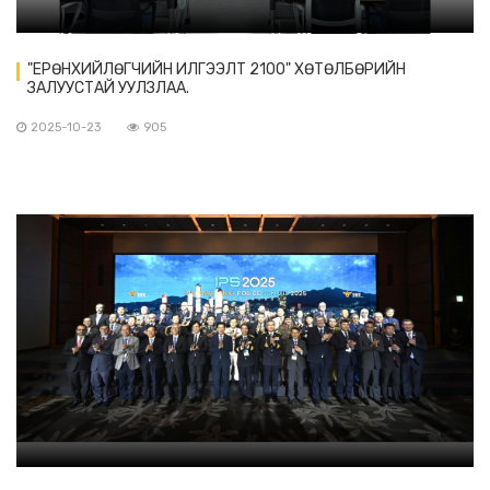
"ЕРӨНХИЙЛӨГЧИЙН ИЛГЭЭЛТ 2100" ХӨТӨЛБӨРИЙН
ЗАЛУУСТАЙ УУЛЗЛАА.
2025-10-23
905