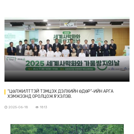
“ЦӨЛЖИЛТТЭЙ ТЭМЦЭХ ДЭЛХИЙН ӨДӨР”-ИЙН АРГА
ХЭМЖЭЭНД ОРОЛЦОЖ ҮГ ХЭЛЭВ.
2025-06-18
1813