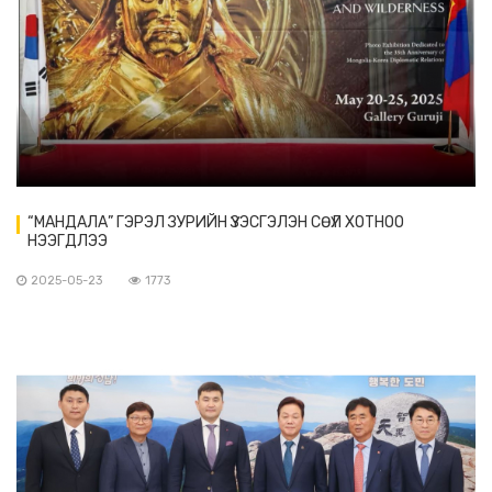
“МАНДАЛА” ГЭРЭЛ ЗУРИЙН ҮЗЭСГЭЛЭН СӨҮЛ ХОТНОО
НЭЭГДЛЭЭ
2025-05-23
1773