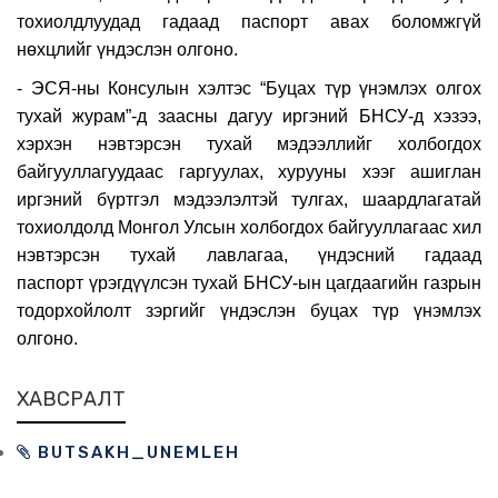
тохиолдлуудад гадаад паспорт авах боломжгүй
нөхцлийг үндэслэн олгоно.
- ЭСЯ-ны Консулын хэлтэс “Буцах түр
ү
нэмлэх
олгох
тухай
журам”
-
д
заасны
дагуу
иргэний
БНСУ
-
д
хэзээ
,
хэрхэн
нэвтэрсэн
тухай
мэдээллийг
холбогдох
байгууллагуудаас
гаргуулах
,
хурууны
хээг
ашиглан
иргэний
б
ү
ртгэл
мэдээлэлтэй
тулгах
,
шаардлагатай
тохиолдолд
Монгол
Улсын
холбогдох
байгууллагаас
хил
нэвтэрсэн
тухай
лавлагаа
, ү
ндэсний
гадаад
паспорт
ү
рэгд
үү
лсэн
тухай
БНСУ
-
ын
цагдаагийн
газрын
тодорхойлолт
зэргийг
ү
ндэслэн
буцах
т
ү
р
ү
нэмлэх
олгоно.
ХАВСРАЛТ
BUTSAKH_UNEMLEH