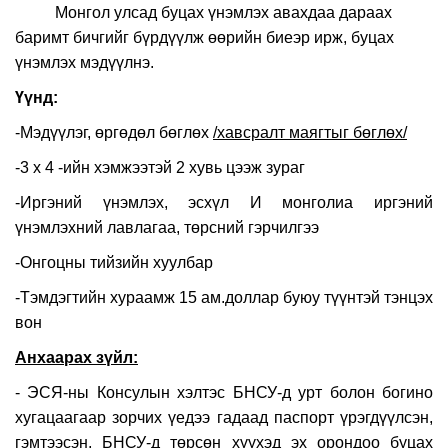
Монгол улсад буцах үнэмлэх авахдаа дараах
баримт бичгийг бүрдүүлж өөрийн биеэр ирж, буцах
үнэмлэх мэдүүлнэ.
Үүнд:
-Мэдүүлэг, өргөдөл бөглөх
/хавсралт маягтыг бөглөх/
-3 х 4 -ийн хэмжээтэй 2 хувь цээж зураг
-Иргэний үнэмлэх, эсхүл И монголиа иргэний
үнэмлэхний лавлагаа, төрсний гэрчилгээ
-Онгоцны тийзийн хуулбар
-Тэмдэгтийн хураамж 15 ам.доллар буюу түүнтэй тэнцэх
вон
Анхаарах зүйл:
- ЭСЯ-ны Консулын хэлтэс БНСУ-д урт болон богино
хугацаагаар зорчих үедээ гадаад паспорт үрэгдүүлсэн,
гэмтээсэн, БНСУ-д төрсөн хүүхэд эх орондоо буцах