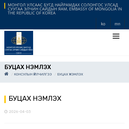
МОНГОЛ УЛСААС БҮГД НАЙРАМДАХ СОЛОНГОС УЛСАД
СУУГАА ЭЛЧИН САЙДЫН ЯАМ, EMBASSY OF MONGOLIA IN
THE REPUBLIC OF KOREA
ko
mn
БУЦАХ ҮНЭМЛЭХ
КОНСУЛЫН ҮЙЛЧИЛГЭЭ
БУЦАХ ҮНЭМЛЭХ
БУЦАХ ҮНЭМЛЭХ
2026-04-03