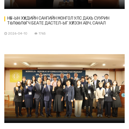
НҮБ-ЫН ХҮҮХДИЙН САНГИЙН МОНГОЛ УЛС ДАХЬ СУУРИН
ТӨЛӨӨЛӨГЧ БЕАТЕ ДАСТЕЛ-ЫГ ХҮЛЭЭН АВЧ, САНАЛ
СОЛИЛЦОВ
2026-04-10
1765