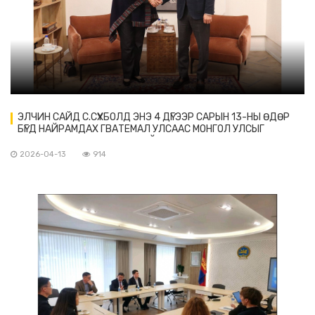
ЭЛЧИН САЙД С.СҮХБОЛД ЭНЭ 4 ДҮГЭЭР САРЫН 13-НЫ ӨДӨР
БҮГД НАЙРАМДАХ ГВАТЕМАЛ УЛСААС МОНГОЛ УЛСЫГ
ХАВСРАН СУУГАА ЭЛЧИН САЙД САРА СОЛИС-ЫГ ХҮЛЭЭН АВЧ
УУЛЗАВ
2026-04-13
914