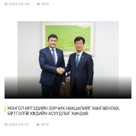
2026-04-04
1810
МОНГОЛ ИРГЭДИЙН ЗОРЧИХ НӨХЦӨЛИЙГ ХӨНГӨВЧЛӨХ,
БҮРТГЭЛГҮЙ ХҮҮХДИЙН АСУУДЛЫГ ХӨНДӨВ
2026-04-01
1879