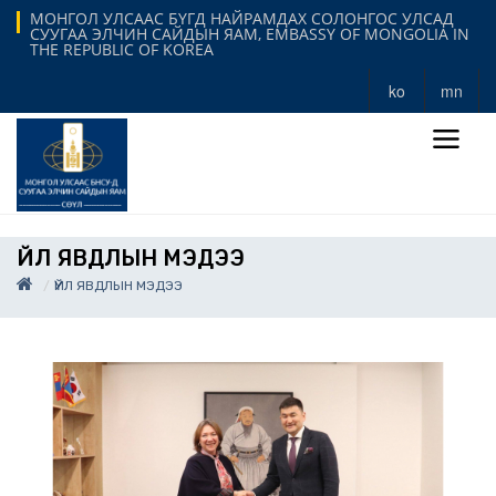
МОНГОЛ УЛСААС БҮГД НАЙРАМДАХ СОЛОНГОС УЛСАД
СУУГАА ЭЛЧИН САЙДЫН ЯАМ, EMBASSY OF MONGOLIA IN
THE REPUBLIC OF KOREA
ko
mn
ҮЙЛ ЯВДЛЫН МЭДЭЭ
ҮЙЛ ЯВДЛЫН МЭДЭЭ