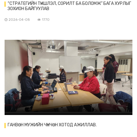
“СТРАТЕГИЙН ТҮНШЛЭЛ, СОРИЛТ БА БОЛОМЖ” БАГА ХУРЛЫГ
ЗОХИОН БАЙГУУЛАВ
2026-04-08
1770
ГАНВӨН МУЖИЙН ЧҮНЧӨН ХОТОД АЖИЛЛАВ.