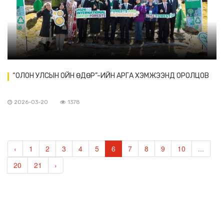
“ОЛОН УЛСЫН ОЙН ӨДӨР”-ИЙН АРГА ХЭМЖЭЭНД ОРОЛЦОВ
2026-03-20
1378
‹
1
2
3
4
5
6
7
8
9
10
...
20
21
›