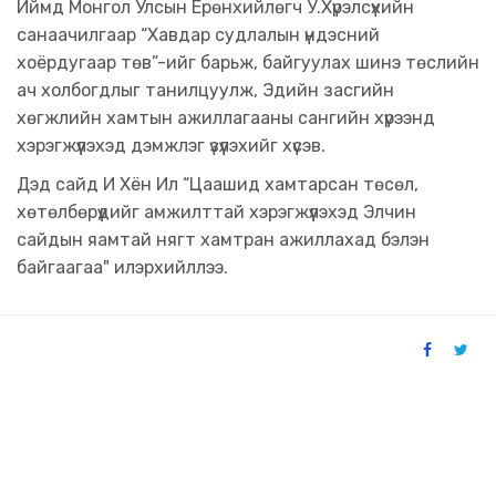
Иймд Монгол Улсын Ерөнхийлөгч У.Хүрэлсүхийн
санаачилгаар “Хавдар судлалын үндэсний
хоёрдугаар төв”-ийг барьж, байгуулах шинэ төслийн
ач холбогдлыг танилцуулж, Эдийн засгийн
хөгжлийн хамтын ажиллагааны сангийн хүрээнд
хэрэгжүүлэхэд дэмжлэг үзүүлэхийг хүсэв.
Дэд сайд И Хён Ил “Цаашид хамтарсан төсөл,
хөтөлбөрүүдийг амжилттай хэрэгжүүлэхэд Элчин
сайдын яамтай нягт хамтран ажиллахад бэлэн
байгаагаа" илэрхийллээ.