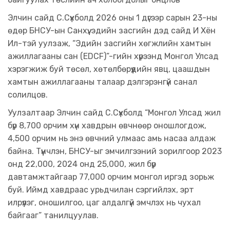
Элчин сайд С.Сүхболд 2026 оны 1 дүгээр сарын 23-ны
өдөр БНСУ-ын Санхүү, эдийн засгийн дэд сайд И Хён
Ил-тэй уулзаж, “Эдийн засгийн хөгжлийн хамтын
ажиллагааны сан (EDCF)”-гийн хүрээнд Монгол Улсад
хэрэгжиж буй төсөл, хөтөлбөрүүдийн явц, цаашдын
хамтын ажиллагааны талаар дэлгэрэнгүй санал
солилцов.
Уулзалтаар Элчин сайд С.Сүхболд “Монгол Улсад жил
бүр 8,700 орчим хүн хавдрын өвчнөөр оношлогдож,
4,500 орчим нь энэ өвчний улмаас амь насаа алдаж
байна. Түүнчлэн, БНСУ-ыг эмчилгээний зорилгоор 2023
онд 22,000, 2024 онд 25,000, жил бүр
давтамжтайгаар 77,000 орчим монгол иргэд зорьж
буй. Иймд хавдраас урьдчилан сэргийлэх, эрт
илрүүлэг, оношилгоо, цаг алдалгүй эмчлэх нь чухал
байгааг” танилцуулав.