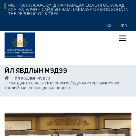
МОНГОЛ УЛСААС БҮГД НАЙРАМДАХ СОЛОНГОС УЛСАД
СУУГАА ЭЛЧИН САЙДЫН ЯАМ, EMBASSY OF MONGOLIA IN
THE REPUBLIC OF KOREA
ko
mn
ҮЙЛ ЯВДЛЫН МЭДЭЭ
ҮЙЛ ЯВДЛЫН МЭДЭЭ
“ХАВДАР СУДЛАЛЫН ҮНДЭСНИЙ ХОЁРДУГААР ТӨВ" БАЙГУУЛАХ
ТӨСЛИЙН АЧ ХОЛБОГДОЛЫГ ОНЦЛОВ.