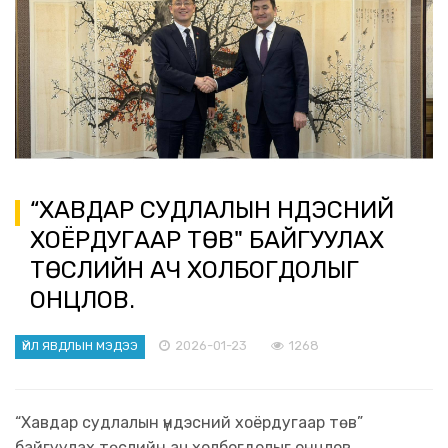
“ХАВДАР СУДЛАЛЫН ҮНДЭСНИЙ
ХОЁРДУГААР ТӨВ" БАЙГУУЛАХ
ТӨСЛИЙН АЧ ХОЛБОГДОЛЫГ
ОНЦЛОВ.
2026-01-23
1268
ҮЙЛ ЯВДЛЫН МЭДЭЭ
“Хавдар судлалын үндэсний хоёрдугаар төв”
байгуулах төслийн ач холбогдолыг онцлов