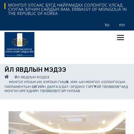
МОНГОЛ УЛСААС БҮГД НАЙРАМДАХ СОЛОНГОС УЛСАД
СУУГАА ЭЛЧИН САЙДЫН ЯАМ, EMBASSY OF MONGOLIA IN
THE REPUBLIC OF KOREA
ko
mn
ҮЙЛ ЯВДЛЫН МЭДЭЭ
ҮЙЛ ЯВДЛЫН МЭДЭЭ
МОНГОЛ УЛСЫН ИХ ХУРЛЫН ГИШҮҮН, УИХ-ЫН МОНГОЛ-СОЛОНГОСЫН
ПАРЛАМЕНТЫН БҮЛГИЙН ДАРГА Б.БАТ-ЭРДЭНЭ ТЭРГҮҮТЭЙ ТӨЛӨӨЛӨГЧИД
МОНГОЛ ИРГЭДИЙН ТӨЛӨӨЛӨЛТЭЙ УУЛЗАВ