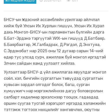
2026-01-21
1371
ҮЙЛ ЯВДЛЫН МЭДЭЭ
БНСУ-ын Үндэсний ассамблейн урилгаар айлчлал
хийж буй Улсын Их Хурлын гишүүн, Улсын Их Хурал
дахь Монгол-БНСУ-ын парламентын бүлгийн дарга
Б.Бат-Эрдэнэ тэргүүтэй УИХ-ын гишүүд Д.Батбаяр,
Б.Баярбаатар, Ж.Галбадрах, Д.Рэгдэл, Д.Энхтуяа,
С.Эрдэнэбат нар 2025 оны 12 дугаар сарын 14-ний
өдөр тус улсад сурч, ажиллаж буй монгол иргэдтэй
Элчин сайдын яамд уулзалт хийлээ.
Уулзалтаар БНСУ-д үйл ажиллагаа явуулдаг монгол
соёл, хэл, бичгийн сургалтын төвүүдэд сургалтын
хувьсан зардал олгодог болох, багш, сурган
хүмүүжигч нар мэргэжлийнхээ дагуу боловсролын
салбарт хөдөлмөр эрхэлснээр тооцох, гадаадад
оршин суугаа тусгай хэрэгцээт иргэдэд халамжийн
тэтгэмж тогтоох нөхцөлийг хөнгөвчлөх, оюутны