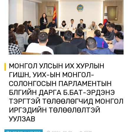
МОНГОЛ УЛСЫН ИХ ХУРЛЫН
ГИШҮҮН, УИХ-ЫН МОНГОЛ-
СОЛОНГОСЫН ПАРЛАМЕНТЫН
БҮЛГИЙН ДАРГА Б.БАТ-ЭРДЭНЭ
ТЭРГҮҮТЭЙ ТӨЛӨӨЛӨГЧИД МОНГОЛ
ИРГЭДИЙН ТӨЛӨӨЛӨЛТЭЙ
УУЛЗАВ