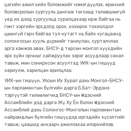
цагийн ажил хийх боломжийг нэмэгдүүлэх, ерөнхий
боловсролын сургууль дөнгөж төгсөөд төлөвшөөгүй
үед их дээд сургуульд суралцахаар ирж байгаа нь
гэмт хэргийн эрсдэлд орох, хохирох тохиолдол
цөөнгүй гарч байгаа тул нутагт нь байх хугацаанд
солонгосын хууль дүрмийг таниулан, сурталчлах
арга хэмжээ авах, БНСУ-д төрсөн монгол хүүхдийн
эрх зүйн орчныг сайжруулах зэрэг асуудлаар санал
тавьж, мөн сонирхсон асуултад УИХ-ын гишүүд
хариулж, харилцан ярилцлаа.
УИХ-ын гишүүн, Улсын Их Хурал дахь Монгол-БНСУ-
ын парламентын бүлгийн дарга Б.Бат-Эрдэнэ
тэргүүтэй төлөөлөгчид БНСУ-ын Үндэсний
Ассамблейн дэд дарга Жү Ху Ён болон Үндэсний
Ассамблей дахь Солонгос-Монголын парламентын
найрамдлын бүлгийн гишүүдэд иргэдийн хүсэлтийг
тавьж, цаашид анхаарч ажиллахаа илэрхийлэв.