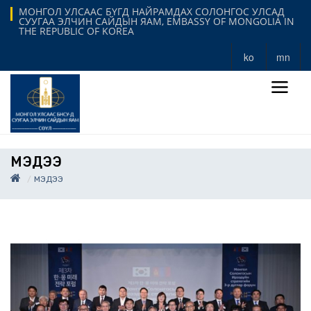
МОНГОЛ УЛСААС БҮГД НАЙРАМДАХ СОЛОНГОС УЛСАД
СУУГАА ЭЛЧИН САЙДЫН ЯАМ, EMBASSY OF MONGOLIA IN
THE REPUBLIC OF KOREA
ko
mn
МЭДЭЭ
МЭДЭЭ