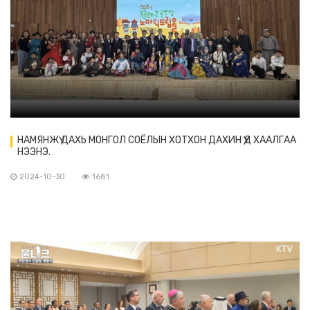
НАМЯНЖҮ ДАХЬ МОНГОЛ СОЁЛЫН ХОТХОН ДАХИН ҮҮД ХААЛГАА
НЭЭНЭ.
2024-10-30
1681