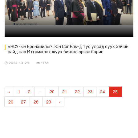
БНСУ-ын Ерөнхийлөгч Юн Сог Ёль-д тус улсад суух Элчин
сайд нар Итгэмжлэх жуух бичгээ өргөн барив
2024-10-29
1776
‹
1
2
...
20
21
22
23
24
25
26
27
28
29
›