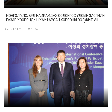
МОНГОЛ УЛС, БҮГД НАЙРАМДАХ СОЛОНГОС УЛСЫН ЗАСГИЙН
ГАЗАР ХООРОНДЫН ХАМТАРСАН ХОРООНЫ ЭЭЛЖИТ VIII
ХУРАЛДААН 2024 ОНЫ 11 ДҮГЭЭР САРЫН 11-НИЙ ӨДӨР СӨҮЛ
ХОТНОО БОЛЛОО.
2024-11-11
1876