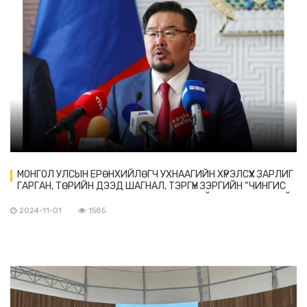
МОНГОЛ УЛСЫН ЕРӨНХИЙЛӨГЧ УХНААГИЙН ХҮРЭЛСҮХ ЗАРЛИГ
ГАРГАН, ТӨРИЙН ДЭЭД ШАГНАЛ, ТЭРГҮҮН ЗЭРГИЙН “ЧИНГИС
ХААН” ОДОНГ БНСУ-ЫН ИРГЭН, НҮБ-ЫН НАЙМ ДАХЬ ЕРӨНХИЙ
НАРИЙН БИЧГИЙН ДАРГА БАН ГИ МҮН-Д ХҮРТЭЭХЭЭР БОЛЛОО.
2024-11-01
1585