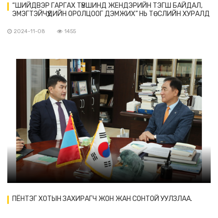
“ШИЙДВЭР ГАРГАХ ТҮВШИНД ЖЕНДЭРИЙН ТЭГШ БАЙДАЛ,
ЭМЭГТЭЙЧҮҮДИЙН ОРОЛЦООГ ДЭМЖИХ” НЬ ТӨСЛИЙН ХУРАЛД
ОРОЛЦОВ.
2024-11-08
1455
ПЁНТЭГ ХОТЫН ЗАХИРАГЧ ЖОН ЖАН СОНТОЙ УУЛЗЛАА.