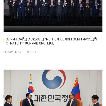
ЭЛЧИН САЙД С.СҮХБОЛД “МОНГОЛ, СОЛОНГОСЫН ИРЭЭДҮЙН
СТРАТЕГИ” ФОРУМД ОРОЛЦОВ.
2024-11-15
1701